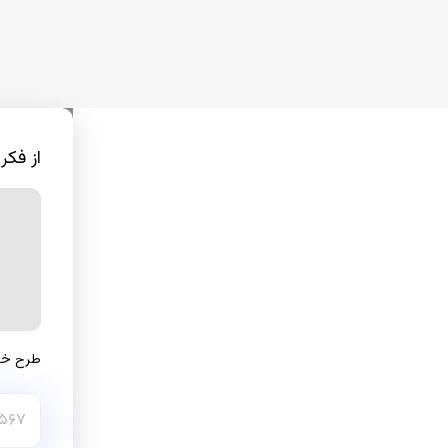
از فکر تا اجرا با نیاسا
×
پشتیبانی آنلاین نیاسا
پاسخگوی سوالات شما هستیم
طرح خود را بگویید؛ ما همراه شما هستیم تا آن را به نتیجه برسانیم.